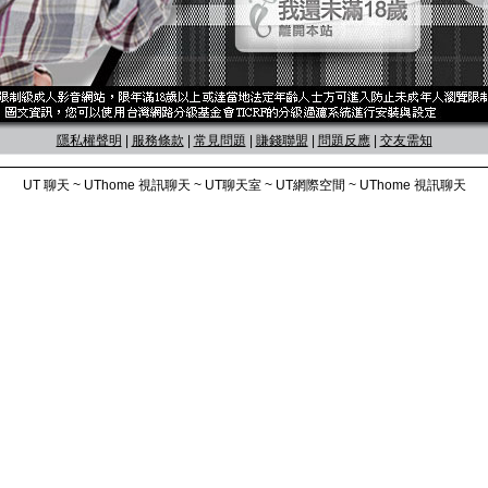
隱私權聲明
|
服務條款
|
常見問題
|
賺錢聯盟
|
問題反應
|
交友需知
UT 聊天 ~ UThome 視訊聊天 ~ UT聊天室 ~ UT網際空間 ~ UThome 視訊聊天